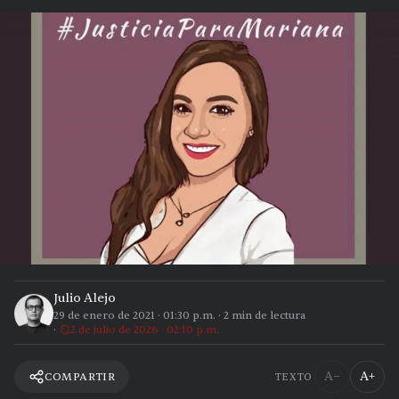
Julio Alejo
29 de enero de 2021
·
01:30 p.m.
·
2
min de lectura
2 de julio de 2026 · 02:10 p.m.
A−
A+
COMPARTIR
TEXTO