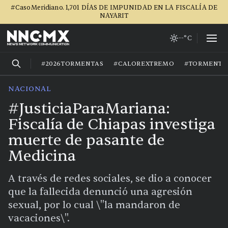
#CasoMeridiano. 1,701 DÍAS DE IMPUNIDAD EN LA FISCALÍA DE
NAYARIT
--°C
#2026TORMENTAS
#CALOREXTREMO
#TORMENTA
NACIONAL
#JusticiaParaMariana:
Fiscalía de Chiapas investiga
muerte de pasante de
Medicina
A través de redes sociales, se dio a conocer
que la fallecida denunció una agresión
sexual, por lo cual \"la mandaron de
vacaciones\".