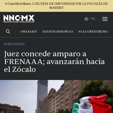
#CasoMeridiano. 1,702 DÍAS DE IMPUNIDAD EN LA FISCALÍA DE
NAYARIT
--°C
#NAYARIT
#2026TORMENTAS
#CALOREXTREMO
NACIONAL
Juez concede amparo a
FRENAAA; avanzarán hacia
el Zócalo