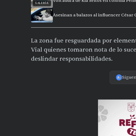
Volcadura de Kia Seltos en colonia Peñi
GALERÍA
Asesinan a balazos al influencer César
La zona fue resguardada por element
Vial quienes tomaron nota de lo suc
deslindar responsabilidades.
Sígue