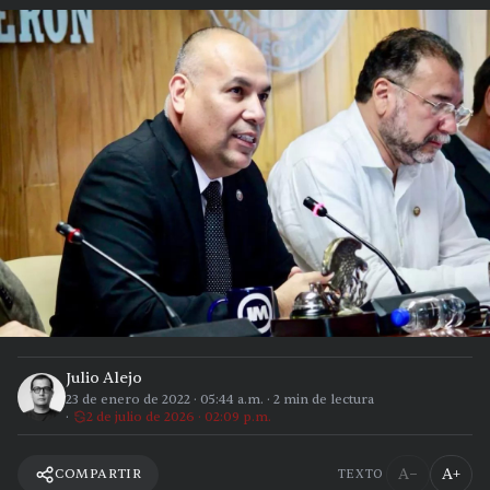
Julio Alejo
23 de enero de 2022
·
05:44 a.m.
·
2
min de lectura
2 de julio de 2026 · 02:09 p.m.
A−
A+
COMPARTIR
TEXTO