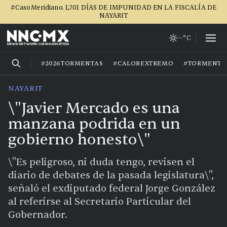
#CasoMeridiano. 1,701 DÍAS DE IMPUNIDAD EN LA FISCALÍA DE
NAYARIT
--°C
#2026TORMENTAS
#CALOREXTREMO
#TORMENTA
NAYARIT
\"Javier Mercado es una
manzana podrida en un
gobierno honesto\"
\"Es peligroso, ni duda tengo, revisen el
diario de debates de la pasada legislatura\",
señaló el exdiputado federal Jorge González
al referirse al Secretario Particular del
Gobernador.