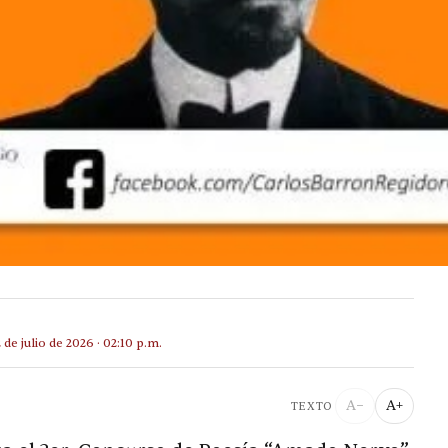
2 de julio de 2026 · 02:10 p.m.
A−
A+
TEXTO