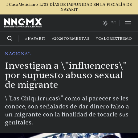
#CasoMeridiano. 1,703 DÍAS DE IMPUNIDAD EN LA FISCALÍA DE
NAYARIT
--°C
#NAYARIT
#2026TORMENTAS
#CALOREXTREMO
NACIONAL
Investigan a \"influencers\"
por supuesto abuso sexual
de migrante
\"Las Chiquirrucas\" como al parecer se les
conoce, son señalados de dar dinero falso a
un migrante con la finalidad de tocarle sus
genitales.