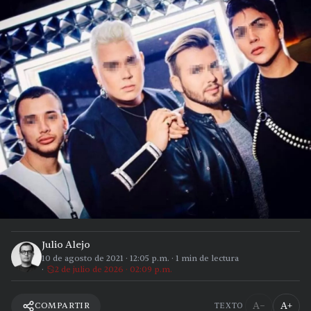
Julio Alejo
10 de agosto de 2021
·
12:05 p.m.
·
1
min de lectura
2 de julio de 2026 · 02:09 p.m.
A−
A+
COMPARTIR
TEXTO