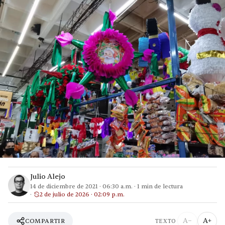
Julio Alejo
14 de diciembre de 2021
·
06:30 a.m.
·
1
min de lectura
2 de julio de 2026 · 02:09 p.m.
A−
A+
COMPARTIR
TEXTO