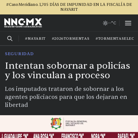
#CasoMeridiano. 1,705 DÍAS DE IMPUNIDAD EN LA FISCALÍA DE
NAYARIT
--°C
#NAYARIT
#2026TORMENTAS
#TORMENTASELECT
SEGURIDAD
Intentan sobornar a policías
y los vinculan a proceso
Los imputados trataron de sobornar a los
agentes policiacos para que los dejaran en
libertad