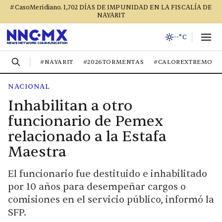
#CasoMeridiano. 1,702 DÍAS DE IMPUNIDAD EN LA FISCALÍA DE
NAYARIT
--°C
#NAYARIT
#2026TORMENTAS
#CALOREXTREMO
NACIONAL
Inhabilitan a otro
funcionario de Pemex
relacionado a la Estafa
Maestra
El funcionario fue destituido e inhabilitado
por 10 años para desempeñar cargos o
comisiones en el servicio público, informó la
SFP.