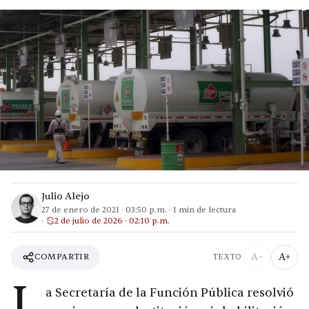
Julio Alejo
27 de enero de 2021
·
03:50 p.m.
·
1
min de lectura
2 de julio de 2026 · 02:10 p.m.
A−
A+
COMPARTIR
TEXTO
L
a Secretaría de la Función Pública resolvió