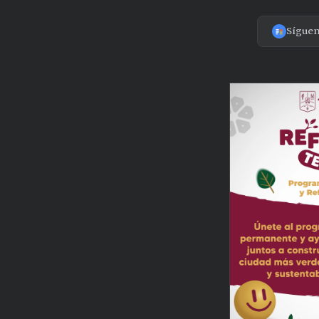
Sígue