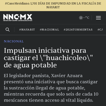
#CasoMeridiano. 1,701 DÍAS DE IMPUNIDAD EN LA FISCALÍA DE
NAYARIT
--°C
#NAYARIT
#NACIONAL
#2026TORMENTAS
#CA
NACIONAL
Impulsan iniciativa para
castigar el \"huachicoleo\"
de agua potable
El legislador panista, Xavier Azuara
presentó una iniciativa que busca castigar
la sustracción ilegal de agua potable,
mientras recuerda que solo seis de cada 10
mexicanos tienen acceso al vital líquido.