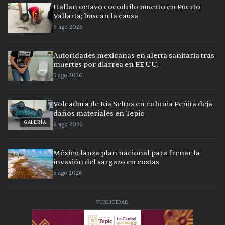
Hallan octavo cocodrilo muerto en Puerto
Vallarta; buscan la causa
6 ago 2026
Autoridades mexicanas en alerta sanitaria tras
muertes por diarrea en EE.UU.
5 ago 2026
Volcadura de Kia Seltos en colonia Peñita deja
daños materiales en Tepic
GALERÍA
6 ago 2026
México lanza plan nacional para frenar la
invasión del sargazo en costas
5 ago 2026
PUBLICIDAD