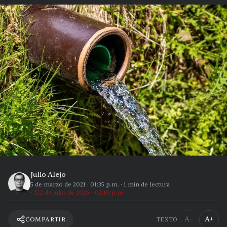
Julio Alejo
5 de marzo de 2021
·
01:35 p.m.
·
1
min de lectura
2 de julio de 2026 · 02:10 p.m.
A−
A+
COMPARTIR
TEXTO