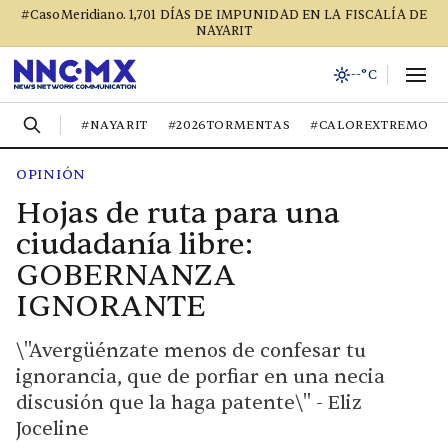
#CasoMeridiano. 1,701 DÍAS DE IMPUNIDAD EN LA FISCALÍA DE
NAYARIT
--°C
#NAYARIT
#2026TORMENTAS
#CALOREXTREMO
OPINIÓN
Hojas de ruta para una
ciudadanía libre:
GOBERNANZA
IGNORANTE
\"Avergüénzate menos de confesar tu
ignorancia, que de porfiar en una necia
discusión que la haga patente\" - Eliz
Joceline