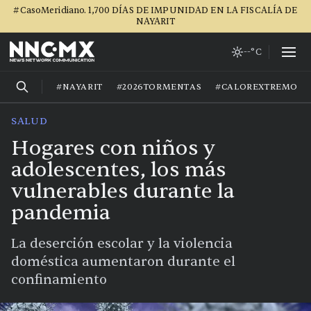
#CasoMeridiano. 1,700 DÍAS DE IMPUNIDAD EN LA FISCALÍA DE
NAYARIT
--°C
#NAYARIT
#2026TORMENTAS
#CALOREXTREMO
SALUD
Hogares con niños y
adolescentes, los más
vulnerables durante la
pandemia
La deserción escolar y la violencia
doméstica aumentaron durante el
confinamiento