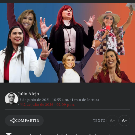
Julio Alejo
13 de junio de 2021
·
10:55 a.m.
·
1
min de lectura
2 de julio de 2026 · 02:09 p.m.
A−
A+
COMPARTIR
TEXTO