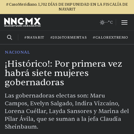
#CasoMeridiano. 1,702 DÍAS DE IMPUNIDAD EN LA FISCALÍA DE
NAYARIT
--°C
#NAYARIT
#2026TORMENTAS
#CALOREXTREMO
NACIONAL
¡Histórico!: Por primera vez
habrá siete mujeres
gobernadoras
Las gobernadoras electas son: Maru
Campos, Evelyn Salgado, Indira Vizcaíno,
Lorena Cuéllar, Layda Sansores y Marina del
Pilar Ávila, que se suman a la jefa Claudia
Sheinbaum.