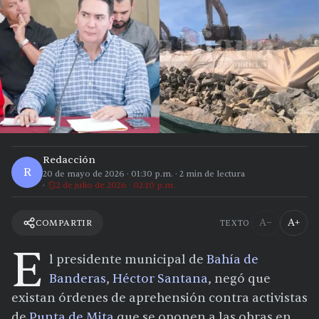
Redacción
R
20 de mayo de 2026
·
01:30 p.m.
·
2
min de lectura
2 de julio de 2026 · 02:10 p.m.
A−
A+
COMPARTIR
TEXTO
E
l presidente municipal de
Bahía de
Banderas
,
Héctor Santana
, negó que
existan órdenes de aprehensión contra activistas
de
Punta de Mita
que se oponen a las obras en