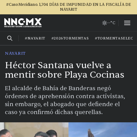
#CasoMeridiano. 1,704 DÍAS DE IMPUNIDAD EN LA FISCALÍA DE
NAYARIT
--°C
#NAYARIT
#2026TORMENTAS
#TORMENTASELECT
NAYARIT
Héctor Santana vuelve a
mentir sobre Playa Cocinas
El alcalde de Bahía de Banderas negó
órdenes de aprehensión contra activistas,
sin embargo, el abogado que defiende el
caso ya confirmó dichas querellas.