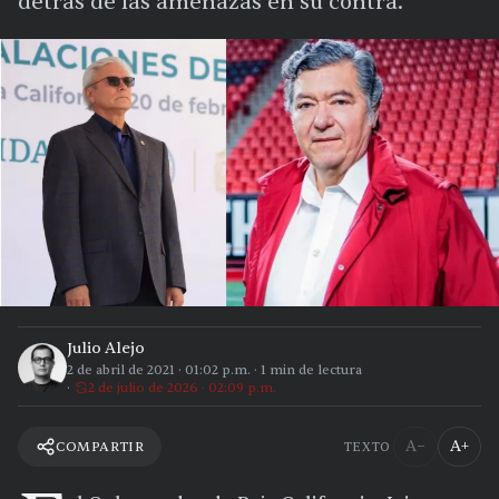
detrás de las amenazas en su contra.
Julio Alejo
2 de abril de 2021
·
01:02 p.m.
·
1
min de lectura
2 de julio de 2026 · 02:09 p.m.
A−
A+
COMPARTIR
TEXTO