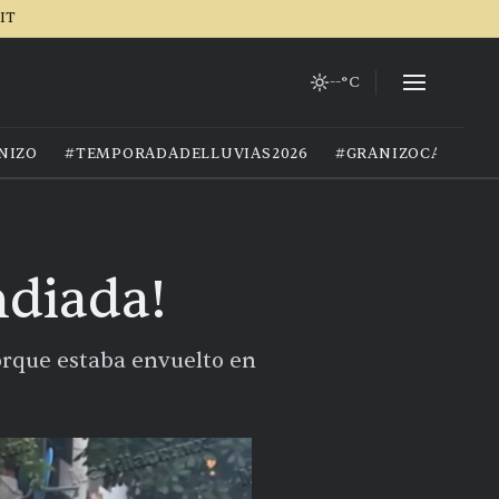
IT
--°C
NIZO
#TEMPORADADELLUVIAS2026
#GRANIZOCALOR
ndiada!
orque estaba envuelto en