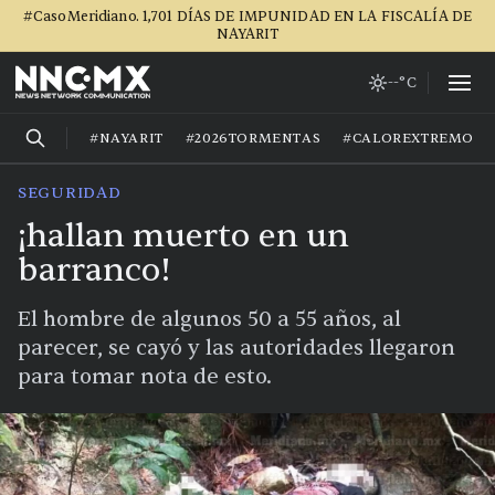
#CasoMeridiano. 1,701 DÍAS DE IMPUNIDAD EN LA FISCALÍA DE
NAYARIT
--°C
#NAYARIT
#2026TORMENTAS
#CALOREXTREMO
SEGURIDAD
¡hallan muerto en un
barranco!
El hombre de algunos 50 a 55 años, al
parecer, se cayó y las autoridades llegaron
para tomar nota de esto.