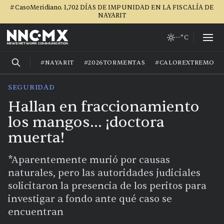
#CasoMeridiano. 1,702 DÍAS DE IMPUNIDAD EN LA FISCALÍA DE
NAYARIT
--°C
#NAYARIT
#2026TORMENTAS
#CALOREXTREMO
SEGURIDAD
Hallan en fraccionamiento
los mangos… ¡doctora
muerta!
*Aparentemente murió por causas
naturales, pero las autoridades judiciales
solicitaron la presencia de los peritos para
investigar a fondo ante qué caso se
encuentran