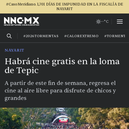
#CasoMeridiano. 1,701 DÍAS DE IMPUNIDAD EN LA FISCALÍA DE
NAYARIT
--°C
#2026TORMENTAS
#CALOREXTREMO
#TORMENTA
NAYARIT
Habrá cine gratis en la loma
de Tepic
A partir de este fin de semana, regresa el
cine al aire libre para disfrute de chicos y
grandes