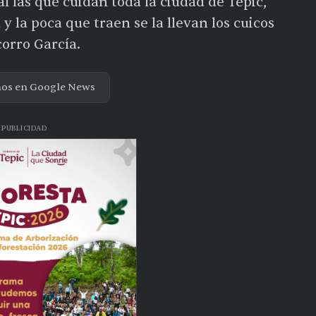
al las que cuidan toda la ciudad de Tepic,
y la poca que traen se la llevan los cuicos
corro García.
nos en Google News
PUBLICIDAD