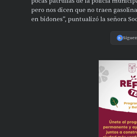
pocas patrullas de la policía municip
pero nos dicen que no traen gasolina 
en bidones”, puntualizó la señora So
Sígue