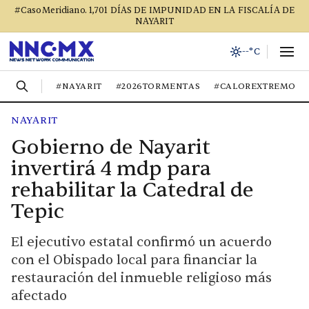
#CasoMeridiano. 1,701 DÍAS DE IMPUNIDAD EN LA FISCALÍA DE
NAYARIT
--°C
#NAYARIT
#2026TORMENTAS
#CALOREXTREMO
NAYARIT
Gobierno de Nayarit
invertirá 4 mdp para
rehabilitar la Catedral de
Tepic
El ejecutivo estatal confirmó un acuerdo
con el Obispado local para financiar la
restauración del inmueble religioso más
afectado