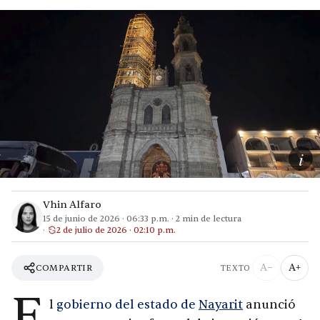
i
Vhin Alfaro
15 de junio de 2026
·
06:33 p.m.
·
2
min de lectura
2 de julio de 2026 · 02:10 p.m.
A−
A+
COMPARTIR
TEXTO
E
l
gobierno del estado de
Nayarit
anunció