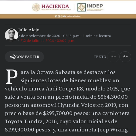
Julio Alejo
2 de noviembre de 2020
·
02:15 p.m.
·
1
min de lectura
2 de julio de 2026 · 02:09 p.m.
A−
A+
COMPARTIR
TEXTO
P
ara la Octava Subasta se destacan los
siguientes lotes de bienes muebles: un
vehículo marca Audi Coupe R8, modelo 2015, que
sale a venta con un precio inicial de $564,300.00
pesos; un automóvil Hyundai Veloster, 2019, con
precio base de $295,700.00 pesos; una camioneta
Toyota Tundra, 2016, cuyo valor inicial es de
$199,900.00 pesos; y, una camioneta Jeep Wrang