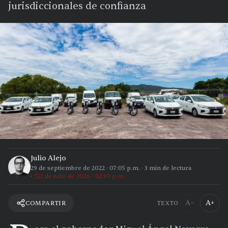
jurisdiccionales de confianza
Julio Alejo
29 de septiembre de 2022
·
07:05 p.m.
·
3
min de lectura
2 de julio de 2026 · 02:10 p.m.
A−
A+
COMPARTIR
TEXTO