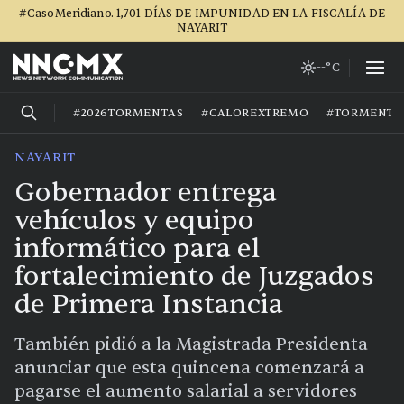
#CasoMeridiano. 1,701 DÍAS DE IMPUNIDAD EN LA FISCALÍA DE
NAYARIT
--°C
#2026TORMENTAS
#CALOREXTREMO
#TORMENTA
NAYARIT
Gobernador entrega
vehículos y equipo
informático para el
fortalecimiento de Juzgados
de Primera Instancia
También pidió a la Magistrada Presidenta
anunciar que esta quincena comenzará a
pagarse el aumento salarial a servidores