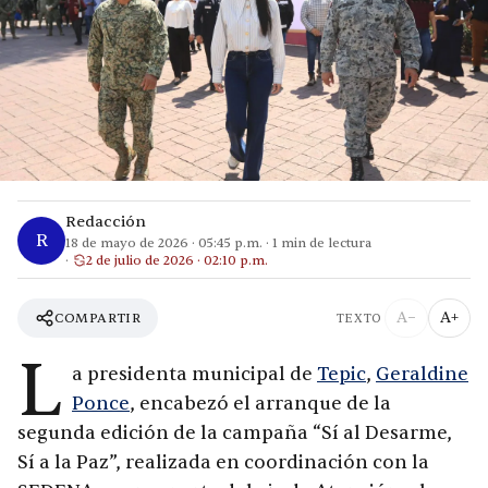
Redacción
R
18 de mayo de 2026
·
05:45 p.m.
·
1
min de lectura
2 de julio de 2026 · 02:10 p.m.
A−
A+
COMPARTIR
TEXTO
L
a presidenta municipal de
Tepic
,
Geraldine
Ponce
, encabezó el arranque de la
segunda edición de la campaña “Sí al Desarme,
Sí a la Paz”, realizada en coordinación con la