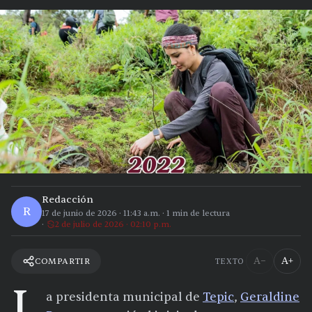
Redacción
R
17 de junio de 2026
·
11:43 a.m.
·
1
min de lectura
2 de julio de 2026 · 02:10 p.m.
A−
A+
COMPARTIR
TEXTO
L
a presidenta municipal de
Tepic
,
Geraldine