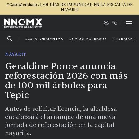
#CasoMeridiano. 1,701 DÍAS DE IMPUNIDAD EN LA FISCALÍA DE
NAYARIT
--°C
#2026TORMENTAS
#CALOREXTREMO
#TORMENTA
NAYARIT
Geraldine Ponce anuncia
reforestación 2026 con más
de 100 mil árboles para
Tepic
Antes de solicitar licencia, la alcaldesa
encabezará el arranque de una nueva
jornada de reforestación en la capital
nayarita.