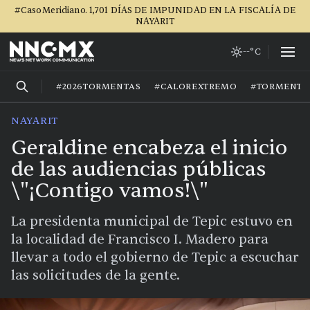
#CasoMeridiano. 1,701 DÍAS DE IMPUNIDAD EN LA FISCALÍA DE
NAYARIT
--°C
#2026TORMENTAS
#CALOREXTREMO
#TORMENTA
NAYARIT
Geraldine encabeza el inicio
de las audiencias públicas
\"¡Contigo vamos!\"
La presidenta municipal de Tepic estuvo en
la localidad de Francisco I. Madero para
llevar a todo el gobierno de Tepic a escuchar
las solicitudes de la gente.