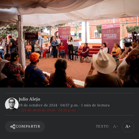
Julio Alejo
29 de octubre de 2024
·
04:57 p.m.
·
1
min de lectura
5 de abril de 2026 · 01:32 p.m.
A−
A+
COMPARTIR
TEXTO