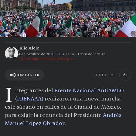
Julio Alejo
4 de octubre de 2020
·
03:49 a.m.
·
1
min de lectura
2 de julio de 2026 · 02:10 p.m.
A−
A+
COMPARTIR
TEXTO
I
ntegrantes del
Frente Nacional AntiAMLO
(FRENAAA)
realizaron una nueva marcha
este sábado en calles de la Ciudad de México,
para exigir la renuncia del Presidente
Andrés
Manuel López Obrador
.