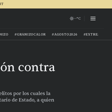
IT
--°C
NIZO
#GRANIZOCALOR
#AGOSTO2026
#EXTREMOCIU
ión contra
litos por los cuales la
tario de Estado, a quien