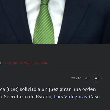
a
2 de julio de 2026 · 02:09 p.m.
A−
A+
TEXTO
ca (FGR) solicitó a un Juez girar una orden
x Secretario de Estado,
Luis Videgaray Caso