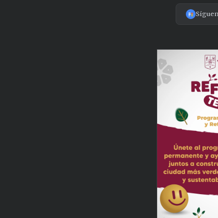
Sígue