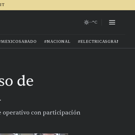
RIT
--°C
#MEXICOSABADO
#NACIONAL
#ELECTRICASGRANIZO
so de
a
 operativo con participación