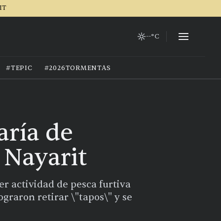
IT
--°C
#TEPIC
#2026TORMENTAS
aría de
 Nayarit
r actividad de pesca furtiva
graron retirar \"tapos\" y se