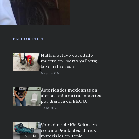
EN PORTADA
Hallan octavo cocodrilo
muerto en Puerto Vallarta;
buscan la causa
6 ago 2026
Autoridades mexicanas en
alerta sanitaria tras muertes
por diarrea en EE.UU.
5 ago 2026
Volcadura de Kia Seltos en
colonia Peñita deja daños
materiales en Tepic
GALERÍA