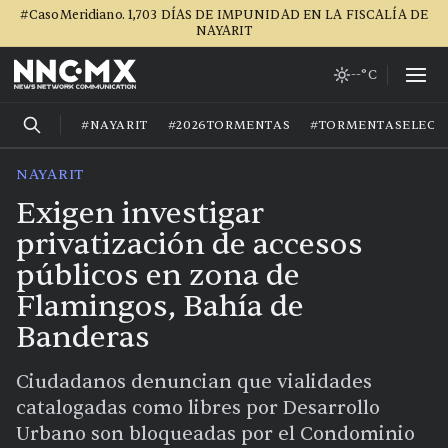
#CasoMeridiano. 1,703 DÍAS DE IMPUNIDAD EN LA FISCALÍA DE
NAYARIT
--°C
#NAYARIT
#2026TORMENTAS
#TORMENTASELECT
NAYARIT
Exigen investigar
privatización de accesos
públicos en zona de
Flamingos, Bahía de
Banderas
Ciudadanos denuncian que vialidades
catalogadas como libres por Desarrollo
Urbano son bloqueadas por el Condominio