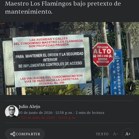
Maestro Los Flamingos bajo pretexto de
mantenimiento.
i
Julio Alejo
10 de junio de 2026
·
12:58 p.m.
·
2
min de lectura
2 de julio de 2026 · 02:10 p.m.
A−
A+
COMPARTIR
TEXTO