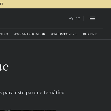
IT
--°C
NIZO
#GRANIZOCALOR
#AGOSTO2026
#EXTREMOCIU
ue
tos para este parque temático