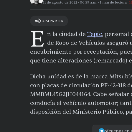
11 de agosto de 2022
·
06:59 a.m.
·
1
min de lectura
COMPARTIR
E
n la ciudad de
Tepic
, personal
de Robo de Vehículos aseguró 
encubrimiento por receptación, pues 
que tiene alteraciones (remarcado) e
Dicha unidad es de la marca Mitsubish
con placas de circulación PF-42-318 
MMBML45G2JH044164. Cabe señalar qu
conducía el vehículo automotor; tan
disposición del Ministerio Público, p
Síguenos en 