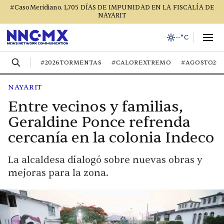
#CasoMeridiano. 1,705 DÍAS DE IMPUNIDAD EN LA FISCALÍA DE
NAYARIT
--°C
#2026TORMENTAS
#CALOREXTREMO
#AGOSTO20
NAYARIT
Entre vecinos y familias,
Geraldine Ponce refrenda
cercanía en la colonia Indeco
La alcaldesa dialogó sobre nuevas obras y
mejoras para la zona.