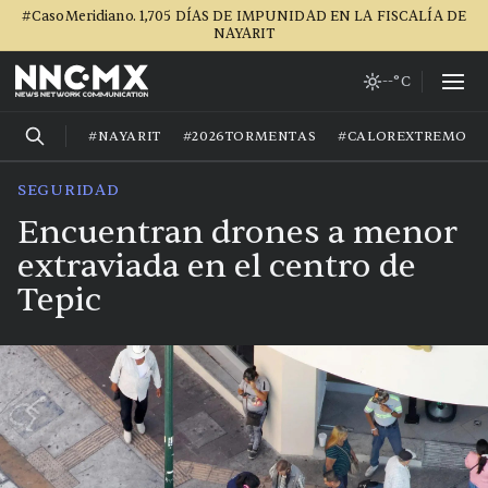
#CasoMeridiano. 1,705 DÍAS DE IMPUNIDAD EN LA FISCALÍA DE
NAYARIT
--°C
#NAYARIT
#2026TORMENTAS
#CALOREXTREMO
SEGURIDAD
Encuentran drones a menor
extraviada en el centro de
Tepic