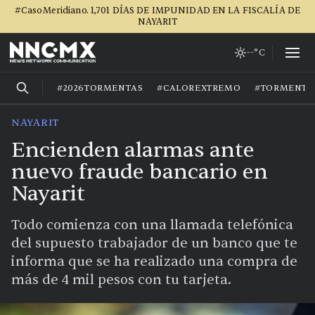
#CasoMeridiano. 1,701 DÍAS DE IMPUNIDAD EN LA FISCALÍA DE
NAYARIT
--°C
#2026TORMENTAS
#CALOREXTREMO
#TORMENTA
NAYARIT
Encienden alarmas ante
nuevo fraude bancario en
Nayarit
Todo comienza con una llamada telefónica
del supuesto trabajador de un banco que te
informa que se ha realizado una compra de
más de 4 mil pesos con tu tarjeta.