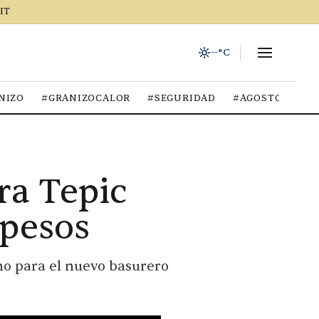
IT
--°C
NIZO
#GRANIZOCALOR
#SEGURIDAD
#AGOSTO2026
ra Tepic
 pesos
no para el nuevo basurero