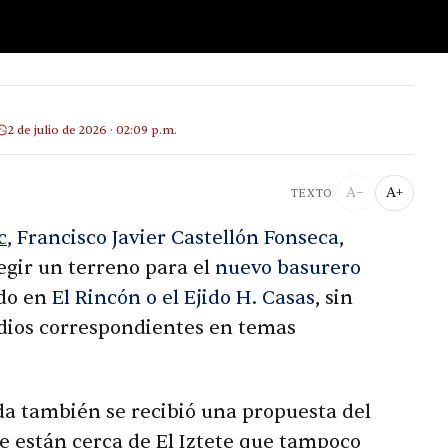
2 de julio de 2026 · 02:09 p.m.
A−
A+
TEXTO
c
, Francisco Javier Castellón Fonseca
,
egir un terreno para el
nuevo basurero
ado en
El Rincón o el Ejido H. Casas
, sin
dios correspondientes en temas
da también se recibió una propuesta del
ue están cerca de El Iztete que tampoco