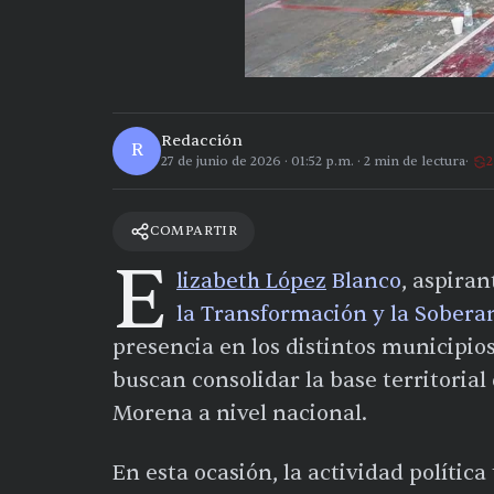
Redacción
R
27 de junio de 2026
·
01:52 p.m.
·
2
min de lectura
2
COMPARTIR
E
lizabeth López
Blanco
, aspiran
la Transformación y la Sobera
presencia en los distintos municipio
buscan consolidar la base territoria
Morena a nivel nacional.
En esta ocasión, la actividad política