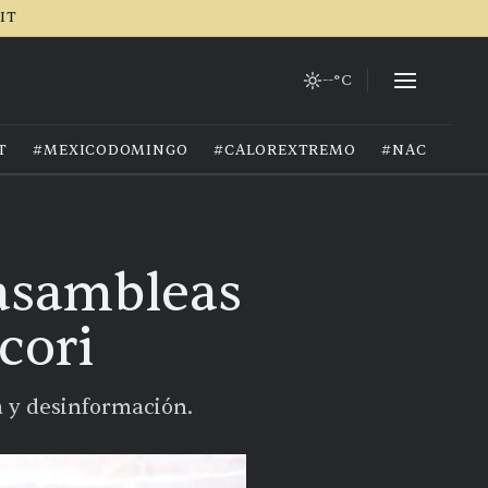
RIT
--°C
T
#MEXICODOMINGO
#CALOREXTREMO
#NACIONAL
 asambleas
cori
a y desinformación.