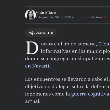
Vhin Alfaro
9 de junio de 2026
·
10:28 a.m.
·
1
min de lectura
2 
COMPARTIR
D
urante el fin de semana,
Eliz
informativas en los municipi
donde se congregaron simpatizantes 
en
Nayarit
.
Los encuentros se llevaron a cabo el
objetivo de dialogar sobre la defensa
fenómenos como la
guerra cognitiva
actual.