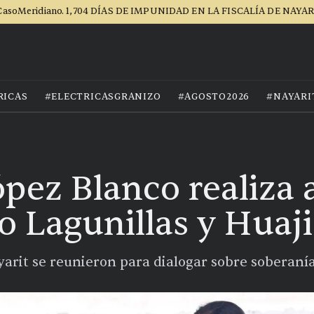
asoMeridiano. 1,704 DÍAS DE IMPUNIDAD EN LA FISCALÍA DE NAYA
RICAS
#ELECTRICASGRANIZO
#AGOSTO2026
#NAYARI
ópez Blanco realiza
o Lagunillas y Huaji
yarit se reunieron para dialogar sobre soberaní