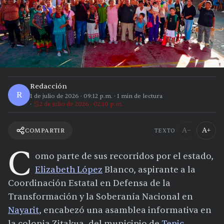
Redacción
R
1 de julio de 2026
·
09:12 p.m.
·
1
min de lectura
2 de julio de 2026 · 02:10 p.m.
A−
A+
COMPARTIR
TEXTO
C
omo parte de sus recorridos por el estado,
Elizabeth López
Blanco, aspirante a la
Coordinación Estatal en Defensa de la
Transformación y la Soberanía Nacional en
Nayarit
, encabezó una asamblea informativa en
la colonia Zitakua, del municipio de
Tepic
.