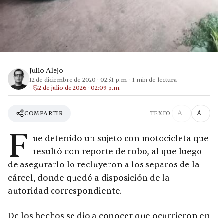
Julio Alejo
12 de diciembre de 2020
·
02:51 p.m.
·
1
min de lectura
2 de julio de 2026 · 02:09 p.m.
A−
A+
COMPARTIR
TEXTO
F
ue detenido un sujeto con motocicleta que
resultó con reporte de robo, al que luego
de asegurarlo lo recluyeron a los separos de la
cárcel, donde quedó a disposición de la
autoridad correspondiente.
De los hechos se dio a conocer que ocurrieron en