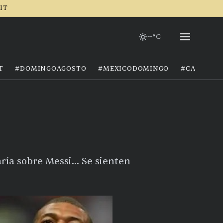
RIT
--°C
T
#DOMINGOAGOSTO
#MEXICODOMINGO
#CALOREX
ía sobre Messi... Se sienten