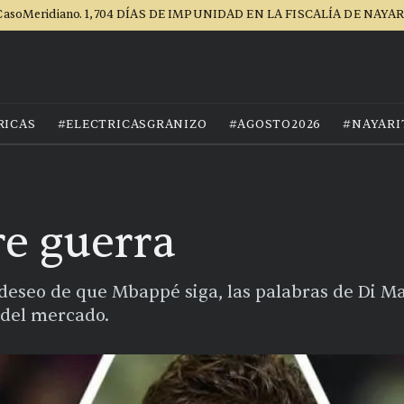
asoMeridiano. 1,704 DÍAS DE IMPUNIDAD EN LA FISCALÍA DE NAYA
RICAS
#ELECTRICASGRANIZO
#AGOSTO2026
#NAYARI
re guerra
eseo de que Mbappé siga, las palabras de Di Mar
 del mercado.