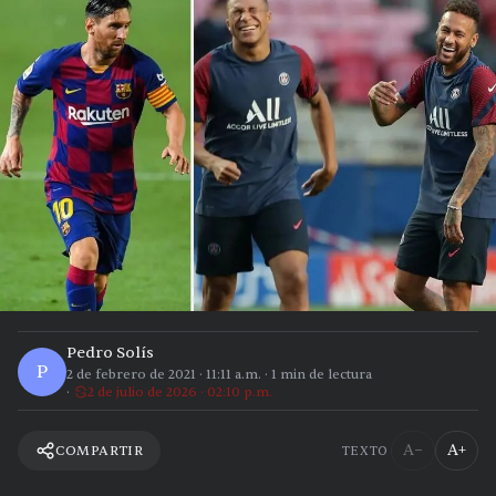
Pedro Solís
P
2 de febrero de 2021
·
11:11 a.m.
·
1
min de lectura
2 de julio de 2026 · 02:10 p.m.
A−
A+
COMPARTIR
TEXTO