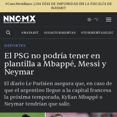
#CasoMeridiano. 1,704 DÍAS DE IMPUNIDAD EN LA FISCALÍA DE
NAYARIT
--°C
#NAYARIT
#2026TORMENTAS
#TORMENTASELECT
DEPORTES
El PSG no podría tener en
plantilla a Mbappé, Messi y
Neymar
El diario Le Parisien asegura que, en caso de
que el argentino llegue a la capital francesa
la próxima temporada, Kylian Mbappé o
Neymar tendrían que salir.