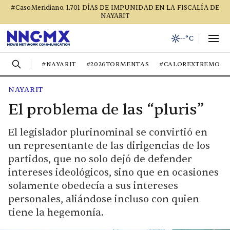
#CasoMeridiano. 1,701 DÍAS DE IMPUNIDAD EN LA FISCALÍA DE
NAYARIT
--°C
#NAYARIT
#2026TORMENTAS
#CALOREXTREMO
NAYARIT
El problema de las “pluris”
El legislador plurinominal se convirtió en
un representante de las dirigencias de los
partidos, que no solo dejó de defender
intereses ideológicos, sino que en ocasiones
solamente obedecía a sus intereses
personales, aliándose incluso con quien
tiene la hegemonía.