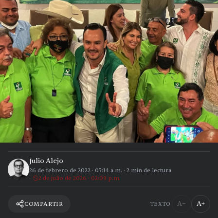
Julio Alejo
26 de febrero de 2022
·
05:14 a.m.
·
2
min de lectura
2 de julio de 2026 · 02:09 p.m.
A−
A+
COMPARTIR
TEXTO