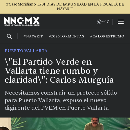
#CasoMeridiano. 1,701 DÍAS DE IMPUNIDAD EN LA FISCALÍA DE
NAYARIT
--°C
#NAYARIT
#2026TORMENTAS
#CALOREXTREMO
PUERTO VALLARTA
\"El Partido Verde en
Vallarta tiene rumbo y
claridad\": Carlos Murguía
Necesitamos construir un protecto sólido
para Puerto Vallarta, expuso el nuevo
digirente del PVEM en Puerto Vallarta