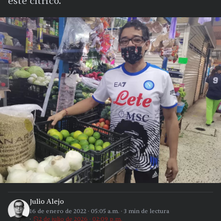
este cítrico.
Julio Alejo
16 de enero de 2022
·
05:05 a.m.
·
3
min de lectura
2 de julio de 2026 · 02:09 p.m.