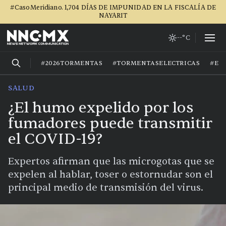
#CasoMeridiano. 1,704 DÍAS DE IMPUNIDAD EN LA FISCALÍA DE
NAYARIT
--°C
#2026TORMENTAS
#TORMENTASELECTRICAS
#EL
SALUD
¿El humo expelido por los
fumadores puede transmitir
el COVID-19?
Expertos afirman que las microgotas que se
expelen al hablar, toser o estornudar son el
principal medio de transmisión del virus.