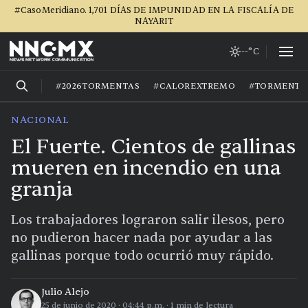
#CasoMeridiano. 1,701 DÍAS DE IMPUNIDAD EN LA FISCALÍA DE
NAYARIT
--°C
#2026TORMENTAS
#CALOREXTREMO
#TORMENTA
NACIONAL
El Fuerte. Cientos de gallinas
mueren en incendio en una
granja
Los trabajadores lograron salir ilesos, pero
no pudieron hacer nada por ayudar a las
gallinas porque todo ocurrió muy rápido.
Julio Alejo
25 de junio de 2020
·
04:44 p.m.
·
1
min de lectura