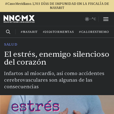
#CasoMeridiano. 1,703 DÍAS DE IMPUNIDAD EN LA FISCALÍA DE
NAYARIT
--°C
#NAYARIT
#2026TORMENTAS
#CALOREXTREMO
SALUD
El estrés, enemigo silencioso
del corazón
Infartos al miocardio, así como accidentes
cerebrovasculares son algunas de las
consecuencias